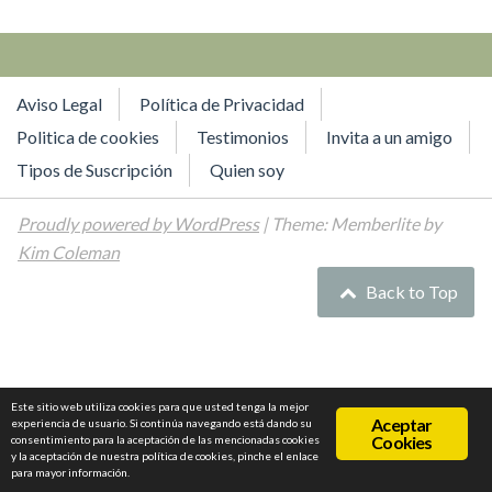
Aviso Legal
Política de Privacidad
Politica de cookies
Testimonios
Invita a un amigo
Tipos de Suscripción
Quien soy
Proudly powered by WordPress
| Theme: Memberlite by
Kim Coleman
Back to Top
Este sitio web utiliza cookies para que usted tenga la mejor
Aceptar
experiencia de usuario. Si continúa navegando está dando su
Cookies
consentimiento para la aceptación de las mencionadas cookies
y la aceptación de nuestra política de cookies, pinche el enlace
para mayor información.