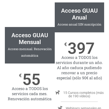
Acceso GUAU
Anual
Acceso anual SIN suscripción
Acceso GUAU
Mensual
397
€
Acceso mensual. Renovación
automática
Acceso a TODOS los
servicios durante un año.
Al año caduca pudiendo
renovar a un precio
55
€
especial (sólo 90€ al año)
Acceso a TODOS los
15 Cursos completos (más
servicios cada mes.
de 190 vídeos)
Renovación automática
Webinars semanales en