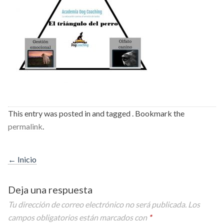
This entry was posted in and tagged . Bookmark the
permalink
.
Post
←
Inicio
navigation
Deja una respuesta
Tu dirección de correo electrónico no será publicada.
Los
campos obligatorios están marcados con
*